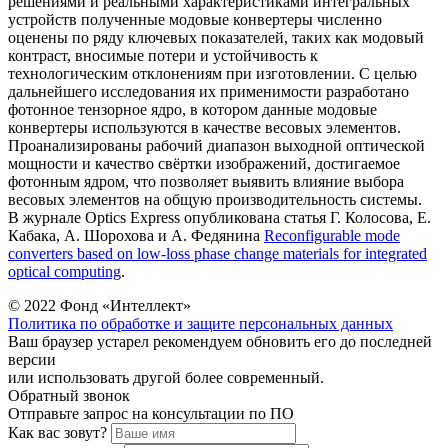
решениями и реальными характеристиками интегральных
устройств полученные модовые конвертеры численно
оценены по ряду ключевых показателей, таких как модовый
контраст, вносимые потери и устойчивость к
технологическим отклонениям при изготовлении. С целью
дальнейшего исследования их применимости разработано
фотонное тензорное ядро, в котором данные модовые
конвертеры используются в качестве весовых элементов.
Проанализированы рабочий диапазон выходной оптической
мощности и качество свёртки изображений, достигаемое
фотонным ядром, что позволяет выявить влияние выбора
весовых элементов на общую производительность системы.
В журнале Optics Express опубликована статья Г. Колосова, Е.
Кабака, А. Шорохова и А. Федянина
Reconfigurable mode
converters based on low-loss phase change materials for integrated
optical computing
.
© 2022 Фонд «Интеллект»
Политика по обработке и защите персональных данных
Ваш браузер устарел рекомендуем обновить его до последней
версии
или использовать другой более современный.
Обратный звонок
Отправьте запрос на консультации по ПО
Как вас зовут?